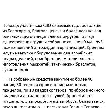
подразделений с разными задачами: сбор
пожертвований; помощь госпиталю; ателье;
«Борщ Победы», маскировочные сети, тактические
браслеты выживания, носилки, окопные свечи.
Помощь участникам СВО оказывают добровольцы
из Белогорска, Благовещенска и более десятка сел
близлежащих муниципальных округов. За год
существования группы собранно свыше 10 млн руб.
пожертвований от граждан и организаций. Средства
идут на закупку оборудования для армейских
подразделений, приобретение материалов для
изготовления масксетей, тактических браслетов,
сухих обедов.
— На собранные средства закуплено более 40
раций, 30 тепловизоров и тепловизионных
прицелов, по 10 квадракоптеров, приборов ночного
видения и антидроновых ружей, бронежилеты,
глушители, 3 автомобиля и 2 автобуса. Оказывается,
помощь госпиталю, — рассказала Галина Сараева. —