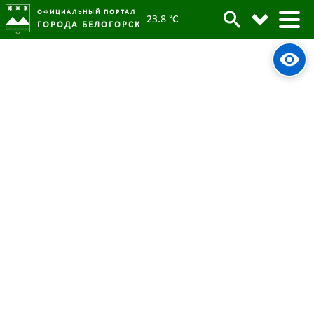
ОФИЦИАЛЬНЫЙ ПОРТАЛ
23.8 °C
ГОРОДА БЕЛОГОРСК
650 масксетей, авто, дроны и 40
тысяч порций борща: волонтеры
«Армейской посылки» рассказали
Оперштабу Белогорска о своей
деятельности
27 февраля 2024
Опубликовано:
2004
Просмотров:
#tag
Оперштаб
волонтеры