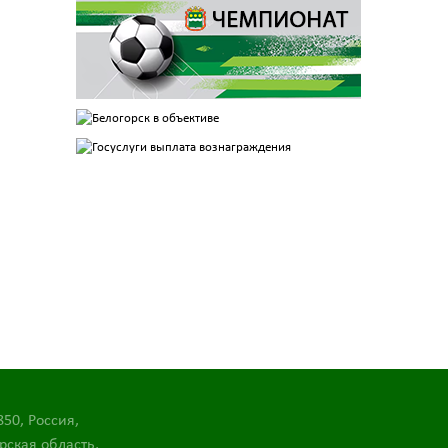
850, Россия,
рская область,