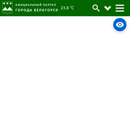
ОФИЦИАЛЬНЫЙ ПОРТАЛ
23.8 °C
ГОРОДА БЕЛОГОРСК
В Белогорске работал зампред
Правительства региона Павел
Матюхин
08 ноября 2022
Опубликовано:
6362
Просмотров:
#tag
Глава
Строительство
ФОК
Парк Дзержинского
Совещание
IT-куб