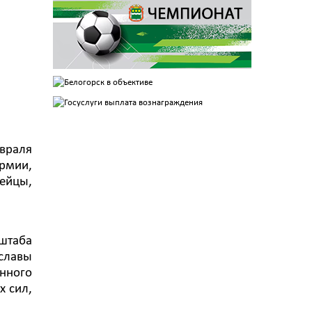
враля
рмии,
ейцы,
 штаба
 славы
нного
х сил,