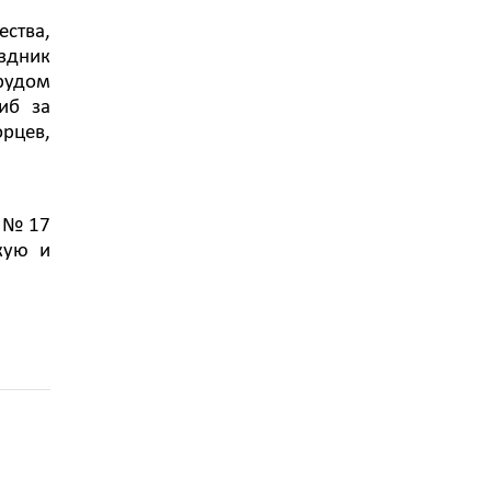
ства,
аздник
трудом
иб за
орцев,
ы № 17
кую и