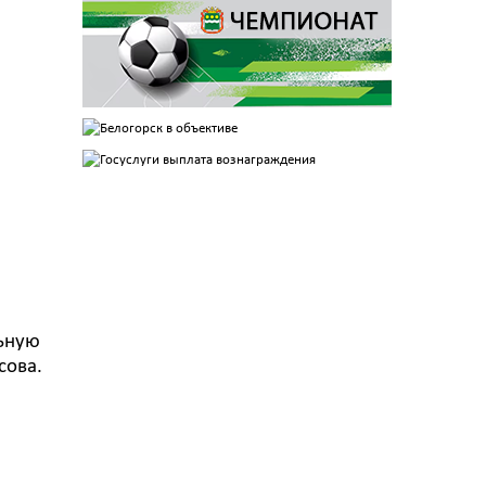
льную
сова.