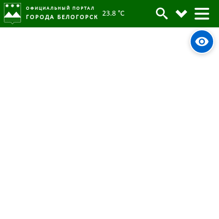
ОФИЦИАЛЬНЫЙ ПОРТАЛ
23.8 °C
ГОРОДА БЕЛОГОРСК
Безопасность
"Проснись, родительское сердце":
родителям Белогорска вновь напомнят
об интернет-опасностях
«Безопасное колесо»: в Белогорске
состоялся конкурс юных инспекторов
движения
«Берегите себя и своих близких»:
жителям Белогорска рассказывают, как
обеспечить безопасность
«Внимание, переезд!»
«Воспитываем патриотов, вспоминая