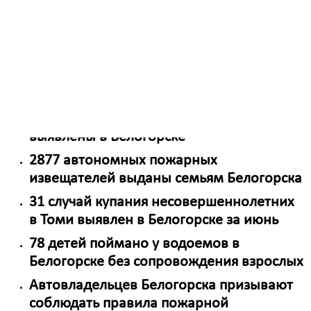
профмероприятие
«Ребёнок - главный пассажир!»:
водители Белогорска на контроле
Госавтоинспекции
110 подростков, находящихся без
присмотра на водных объектах,
выявлены в Белогорске
2877 автономных пожарных
извещателей выданы семьям Белогорска
31 случай купания несовершеннолетних
в Томи выявлен в Белогорске за июнь
78 детей поймано у водоемов в
Белогорске без сопровождения взрослых
Автовладельцев Белогорска призывают
соблюдать правила пожарной