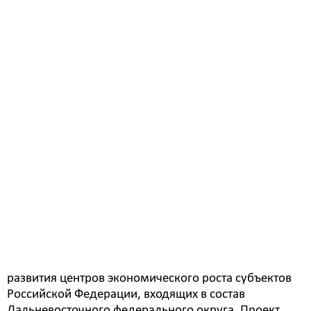
95 млн рублей будет вложено в благоустройство
дворов и междворовых пространств Белогорска в
рамках федерального проекта “1000 дворов”. В
управлении ЖКХ рассказали, что средства
региональным бюджете уже предусмотрены и
требуют уточнения в местном бюджете.
Межбюджетный трансферт предусмотрен для
благоустройства пространств 20 групп домов,
объединяющих 32 многоэтажки Белогорска. В
общей сложности предстоит сделать современными
более 100 тыс кв метров дворовых и междворовых
пространств Белогорска.
Ранее сообщалось, благоустройство общественных
пространств - одно из направлений социального
развития центров экономического роста субъектов
Российской Федерации, входящих в состав
Дальневосточного федерального округа. Проект