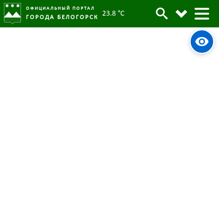
ОФИЦИАЛЬНЫЙ ПОРТАЛ
23.8 °C
ГОРОДА БЕЛОГОРСК
В школах Белогорска появятся
Архив
“Разговоры о важном”
Родительская категория:
Новости
08 августа 2022
Опубликовано:
5459
Просмотров:
#tag
Мероприятия
Школа