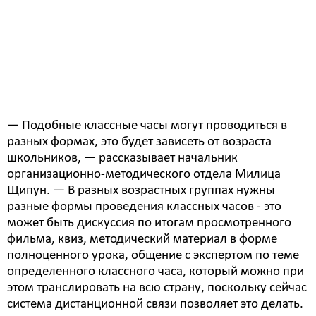
В школах Белогорска введут новый формат классных
часов под названием «Разговоры о важном». Они
будут посвящены ценностям российского общества,
закрепленным в стратегии национальной
безопасности Российской Федерации.
― Подобные классные часы могут проводиться в
разных формах, это будет зависеть от возраста
школьников, ― рассказывает начальник
организационно-методического отдела Милица
Щипун. ― В разных возрастных группах нужны
разные формы проведения классных часов - это
может быть дискуссия по итогам просмотренного
фильма, квиз, методический материал в форме
полноценного урока, общение с экспертом по теме
определенного классного часа, который можно при
этом транслировать на всю страну, поскольку сейчас
система дистанционной связи позволяет это делать.