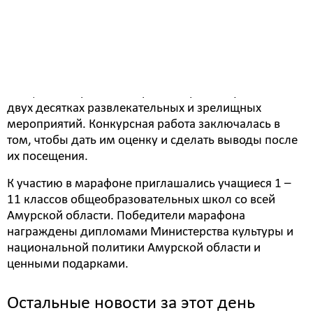
участвовать в мероприятиях учреждений культуры,
как в Белогорске, так и за его пределами. Я посетила
концерты, музеи, спектакли, фестивали в
Белогорске, Севастополе, лагере «Артек». Мой
марафон начался с начала апреля и продолжался до
конца сентября. За это время я приняла участие в
двух десятках развлекательных и зрелищных
мероприятий. Конкурсная работа заключалась в
том, чтобы дать им оценку и сделать выводы после
их посещения.
К участию в марафоне приглашались учащиеся 1 –
11 классов общеобразовательных школ со всей
Амурской области. Победители марафона
награждены дипломами Министерства культуры и
национальной политики Амурской области и
ценными подарками.
Остальные новости за этот день