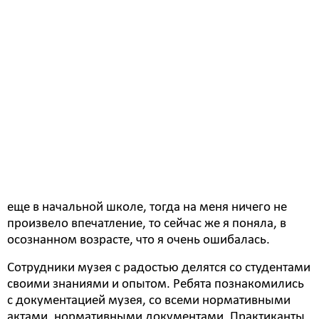
университете во Владивостоке по направлению
«история». Ребята твердо решили проходить
практику в родном городе. Они смогли открыть для
себя музей с неизвестной для них стороны.
- Если сравнивать с музеями, которые я посещала
ранее в других городах, я не замечала там такую
атмосферы, которая царит здесь, - отметила
практикантка Елизавета Шкалева. – Очень
дружественный коллектив. Также хочется отметить
наполняемость музея - именно коллекции,
предметы. В наше музее я была в школьные годы
еще в начальной школе, тогда на меня ничего не
произвело впечатление, то сейчас же я поняла, в
осознанном возрасте, что я очень ошибалась.
Сотрудники музея с радостью делятся со студентами
своими знаниями и опытом. Ребята познакомились
с документацией музея, со всеми нормативными
актами, нормативными документами. Практиканты