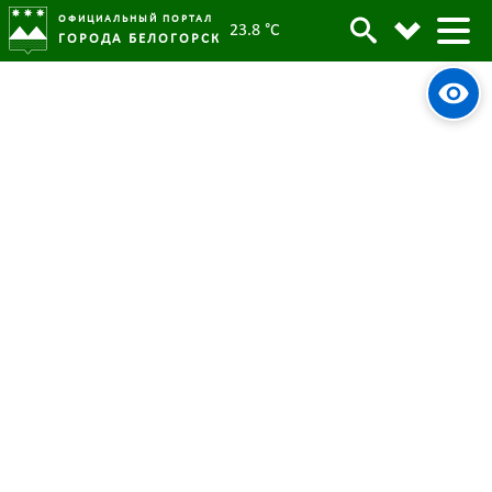
ОФИЦИАЛЬНЫЙ ПОРТАЛ
23.8 °C
ГОРОДА БЕЛОГОРСК
Волейболистки из Белогорска
Архив
завоевали серебро в Кубке БГПУ
Родительская категория:
Новости
19 февраля 2024
Опубликовано:
3240
Просмотров:
#tag
Спорт
Волейбол