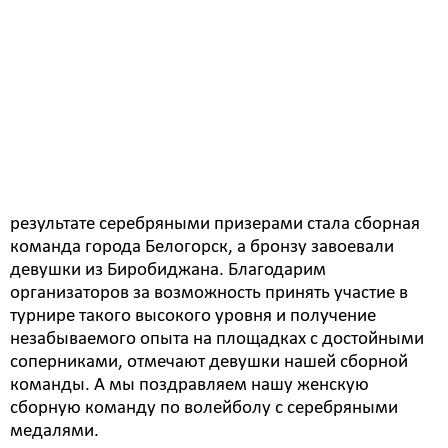
Женская волейбольная команда из Белогорска
завоевала серебро в Кубке БГПУ по волейболу,
который состоялся в минувшие выходные.
- В период с 16 по 18 февраля в Благовещенск
прошли соревнования на Кубок БГПУ по волейболу
среди женских и мужских команд, - говорит
начальник Управления ФК и С Ольга Саяпина. - В
результате серебряными призерами стала сборная
команда города Белогорск, а бронзу завоевали
девушки из Биробиджана. Благодарим
организаторов за возможность принять участие в
турнире такого высокого уровня и получение
незабываемого опыта на площадках с достойными
соперниками, отмечают девушки нашей сборной
команды. А мы поздравляем нашу женскую
сборную команду по волейболу с серебряными
медалями.