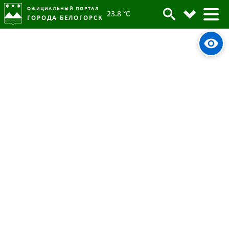
ОФИЦИАЛЬНЫЙ ПОРТАЛ
23.8 °C
ГОРОДА БЕЛОГОРСК
Праздничный фейерверк
Архив
расцветит небо в День города в
Белогорске
Родительская категория:
Новости
14 июня 2024
Опубликовано:
4591
Просмотров:
#tag
Салют
День города