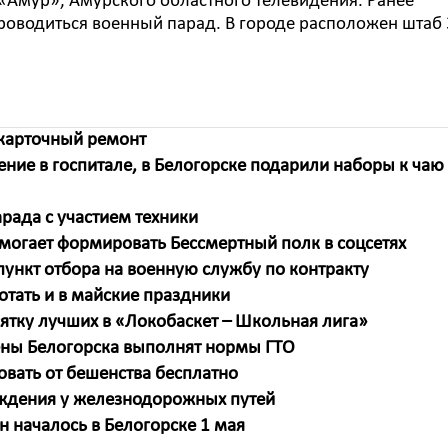
 «Амур», Амурского областного телевидения. Ранее
проводиться военный парад. В городе расположен штаб
 карточный ремонт
ние в госпитале, в Белогорске подарили наборы к чаю
рада с участием техники
омогает формировать Бессмертный полк в соцсетях
ункт отбора на военную службу по контракту
отать и в майские праздники
сятку лучших в «Локобаскет – Школьная лига»
ны Белогорска выполнят нормы ГТО
ать от бешенства бесплатно
ждения у железнодорожных путей
 началось в Белогорске 1 мая