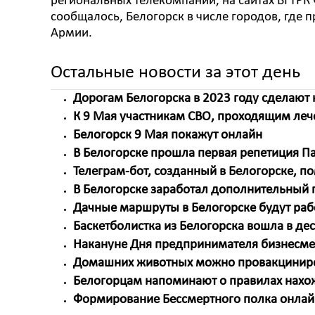
региональных телекомпаний, на сайтах ВГТРК
сообщалось, Белогорск в числе городов, где 
Армии.
Остальные новости за этот день
Дорогам Белогорска в 2023 году сделают
К 9 Мая участникам СВО, проходящим лече
Белогорск 9 Мая покажут онлайн
В Белогорске прошла первая репетиция Па
Телеграм-бот, созданный в Белогорске, п
В Белогорске заработал дополнительный п
Дачные маршруты в Белогорске будут раб
Баскетболистка из Белогорска вошла в де
Накануне Дня предпринимателя бизнесме
Домашних животных можно провакциниров
Белогорцам напоминают о правилах нахо
Формирование Бессмертного полка онлайн