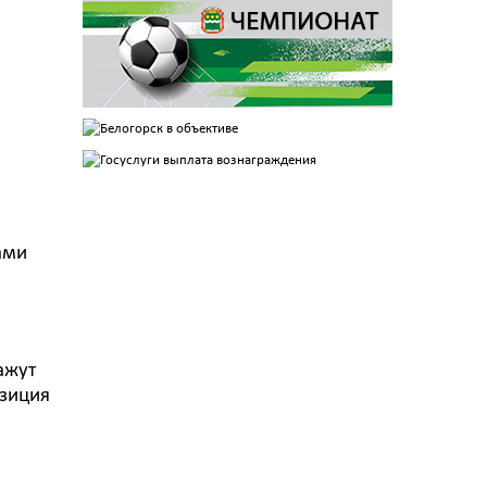
ами
ажут
озиция