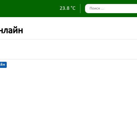
23.8 °C
нлайн
айн