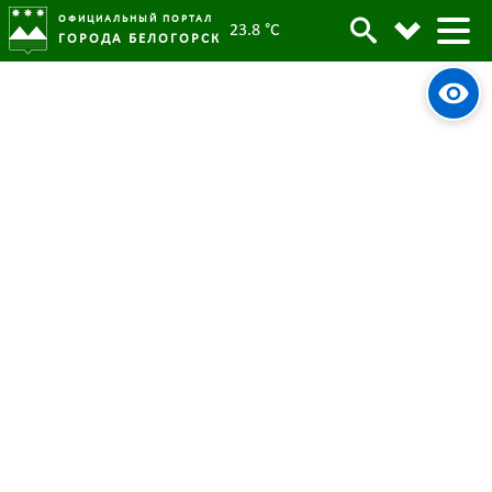
ОФИЦИАЛЬНЫЙ ПОРТАЛ
23.8 °C
ГОРОДА БЕЛОГОРСК
Формирование Бессмертного
Архив
полка онлайн началось в
Белогорске 1 мая
Родительская категория:
Новости
03 мая 2023
Опубликовано:
5351
Просмотров:
#tag
Бессмертный полк
Чат-бот