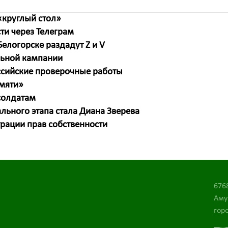
«круглый стол»
ти через Телеграм
елогорске раздадут Z и V
льной кампании
сийские проверочные работы
амяти»
солдатам
льного этапа стала Диана Зверева
рации прав собственности
676
Аму
горо