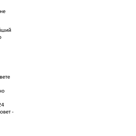
 не
ейший
ю
вете
но
24
овет -