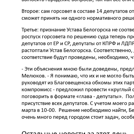
Второе: сам горсовет в составе 14 депутатов 
сможет принять ни одного нормативного реше
Третье: признание Устава Белогорска не соо
роспуск горсовета по решению суда теперь пр
депутатов от ЕР и СР, депутаты от КПРФ и Л
растоптали Устав Белогорска. Соответственно
соответствие будут проведены, необходимо, ч
- Эти объяснения мною были доведены, предло
Мелюков. - Я понимаю, что их и не могло быт
руководят из Благовещенска обкомы этих парт
компромисс - предложил провести «круглый с
поговорить в формате «глава - депутаты». Пол
присутствие всех депутатов. С учетом моего 
марта в 10-00. Решение необходимо найти, Б
очень много перед городом стоит задач, особ