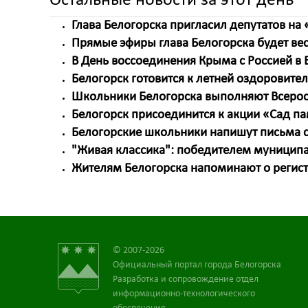
Остальные новости за этот день
Глава Белогорска пригласил депутатов на 
Прямые эфиры глава Белогорска будет вес
В День воссоединения Крыма с Россией в Б
Белогорск готовится к летней оздоровите
Школьники Белогорска выполняют Всерос
Белогорск присоединится к акции «Сад п
Белогорские школьники напишут письма 
"Живая классика": победителем муниципа
Жителям Белогорска напоминают о регист
© 2007-2026
Официальный портал города Белогорска
Разработка и сопровождение отдел
информационно-технологического