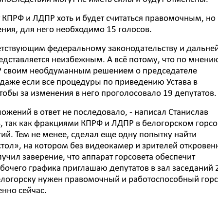
от КПРФ и ЛДПР хоть и будет считаться правомочным, но
ния, для него необходимо 15 голосов.
тветствующим федеральному законодательству и дальн
едставляется неизбежным. А всё потому, что по мнени
ДПР своим необдуманным решением о председателе
, даже если все процедуры по приведению Устава в
тобы за изменения в него проголосовало 19 депутатов.
жений в ответ не последовало, - написал Станислав
ь, так как фракциями КПРФ и ЛДПР в белогорском горсо
ий. Тем не менее, сделал еще одну попытку найти
тол», на котором без видеокамер и зрителей откровен
учил заверение, что аппарат горсовета обеспечит
рабочего графика приглашаю депутатов в зал заседаний 
елогорску нужен правомочный и работоспособный горс
енно сейчас.