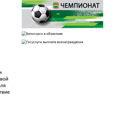
и
ивой
еля
ствие