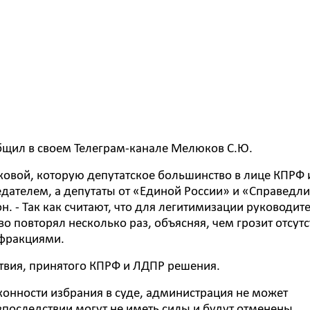
общил в своем Телеграм-канале Мелюков С.Ю.
лковой, которую депутатское большинство в лице КПРФ 
дателем, а депутаты от «Единой России» и «Справедл
он. - Так как считают, что для легитимизации руководит
во повторял несколько раз, объясняя, чем грозит отсут
 фракциями.
твия, принятого КПРФ и ЛДПР решения.
конности избрания в суде, администрация не может
 впоследствии могут не иметь силы и будут отменены.