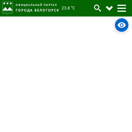
ОФИЦИАЛЬНЫЙ ПОРТАЛ
23.8 °C
ГОРОДА БЕЛОГОРСК
Фестиваль
"Виват, Амур!": для белогорцев выступит
Оркестр штаба Тихоокеанского флота
"Мульти-Пульти" состоялся в Белогорске
“Добрый фестиваль” ищет таланты
«#ВместеЯрче»: юные белогорцы учатся
энергоэффективности
«Единый день фольклора» устроят в
Белогорске 17 июля
«Каприз» Белогорска показал свои
таланты в фестивале «Жемчужина
Крыма»